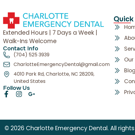
Quick
Ho
Extended Hours | 7 Days a Week |
Abo
Walk-Ins Welcome
Contact Info
Ser
(704) 525 3939
Our
CharlotteEmergencyDental@gmail.com
Blo
4010 Park Rd, Charlotte, NC 28209,
Con
United States
Follow Us
Priv
© 2026 Charlotte Emergency Dental. All rights