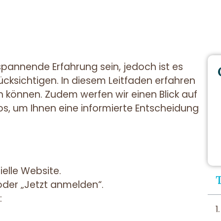
 spannende Erfahrung sein, jedoch ist es
rücksichtigen. In diesem Leitfaden erfahren
ren können. Zudem werfen wir einen Blick auf
nos, um Ihnen eine informierte Entscheidung
ielle Website.
 oder „Jetzt anmelden“.
: