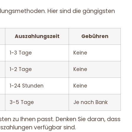
hlungsmethoden. Hier sind die gängigsten
Auszahlungszeit
Gebühren
1-3 Tage
Keine
1-2 Tage
Keine
1-24 Stunden
Keine
3-5 Tage
Je nach Bank
ten zu Ihnen passt. Denken Sie daran, dass
szahlungen verfügbar sind.