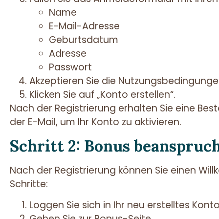
Name
E-Mail-Adresse
Geburtsdatum
Adresse
Passwort
Akzeptieren Sie die Nutzungsbedingungen
Klicken Sie auf „Konto erstellen“.
Nach der Registrierung erhalten Sie eine Bestä
der E-Mail, um Ihr Konto zu aktivieren.
Schritt 2: Bonus beanspruc
Nach der Registrierung können Sie einen Wil
Schritte:
Loggen Sie sich in Ihr neu erstelltes Konto
Gehen Sie zur Bonus-Seite.