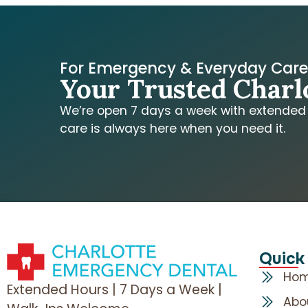
For Emergency & Everyday Car
Your Trusted Charl
We’re open 7 days a week with extended h
care is always here when you need it.
Quick
Ho
Extended Hours | 7 Days a Week |
Abo