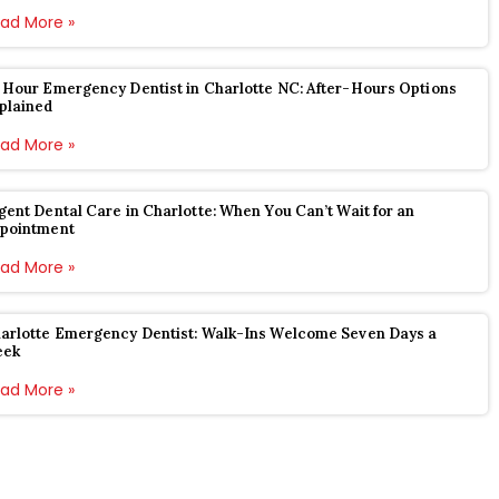
ad More »
 Hour Emergency Dentist in Charlotte NC: After-Hours Options
plained
ad More »
gent Dental Care in Charlotte: When You Can’t Wait for an
pointment
ad More »
arlotte Emergency Dentist: Walk-Ins Welcome Seven Days a
eek
ad More »