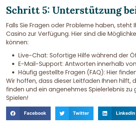
Schritt 5: Unterstützung be
Falls Sie Fragen oder Probleme haben, steht 
Casino zur Verfügung. Hier sind die Möglichke
können:
Live-Chat: Sofortige Hilfe während der Ö
E-Mail-Support: Antworten innerhalb vo
Häufig gestellte Fragen (FAQ): Hier finden
Wir hoffen, dass dieser Leitfaden Ihnen hilft,
finden und ein angenehmes Spielerlebnis zu 
Spielen!
Facebook
Twitter
LinkedIn