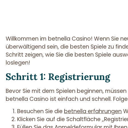
Willkommen im betnella Casino! Wenn Sie neu
überwältigend sein, die besten Spiele zu finde
Schritt zeigen, wie Sie die besten Spiele au
loslegen!
Schritt 1: Registrierung
Bevor Sie mit dem Spielen beginnen, müssen Si
betnella Casino ist einfach und schnell. Folge
Besuchen Sie die
betnella erfahrungen
We
Klicken Sie auf die Schaltfläche „Registrie
Füllen Sie das Anmeldeformular mit Ihre