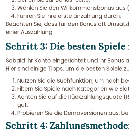
Wählen Sie den Willkommensbonus aus (in
Führen Sie Ihre erste Einzahlung durch.
Beachten Sie, dass für den Bonus oft Umsatz
einer Auszahlung.
Schritt 3: Die besten Spiele
Sobald Ihr Konto eingerichtet und Ihr Bonus ak
Hier sind einige Tipps, um die besten Spiele zu
Nutzen Sie die Suchfunktion, um nach be
Filtern Sie Spiele nach Kategorien wie Slo
Achten Sie auf die Rückzahlungsquote (RT
gut.
Probieren Sie die Demoversionen aus, bev
Schritt 4: Zahlungsmethod