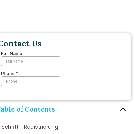
Contact Us
Table of Contents
Schritt 1: Registrierung