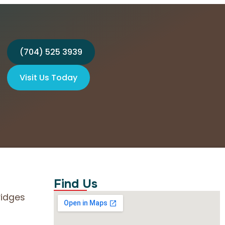
(704) 525 3939
Visit Us Today
Find Us
ridges