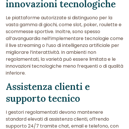
innovazioni tecnologiche
Le piattaforme autorizzate si distinguono per la
vasta gamma di giochi, come slot, poker, roulette e
scommesse sportive. Inoltre, sono spesso
all’avanguardia nell’implementare tecnologie come
il live streaming o l’uso di intelligenza artificiale per
migliorare l’interattività. In ambienti non
regolamentati, la varietà può essere limitata e le
innovazioni tecnologiche meno frequenti o di qualità
inferiore.
Assistenza clienti e
supporto tecnico
I gestori regolamentati devono mantenere
standard elevati di assistenza clienti, offrendo
supporto 24/7 tramite chat, email e telefono, con