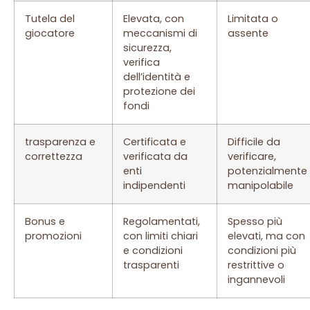
Tutela del
Elevata, con
Limitata o
giocatore
meccanismi di
assente
sicurezza,
verifica
dell’identità e
protezione dei
fondi
trasparenza e
Certificata e
Difficile da
correttezza
verificata da
verificare,
enti
potenzialmente
indipendenti
manipolabile
Bonus e
Regolamentati,
Spesso più
promozioni
con limiti chiari
elevati, ma con
e condizioni
condizioni più
trasparenti
restrittive o
ingannevoli