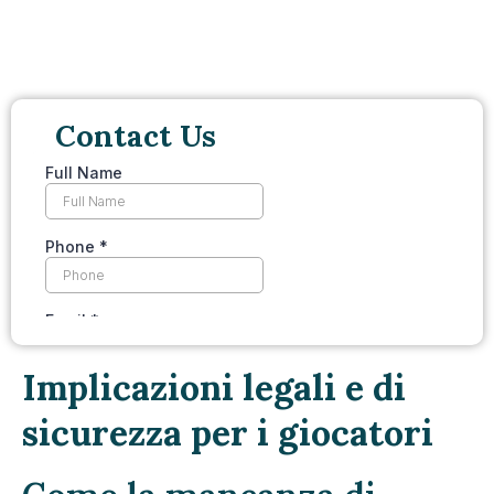
Contact Us
Implicazioni legali e di
sicurezza per i giocatori