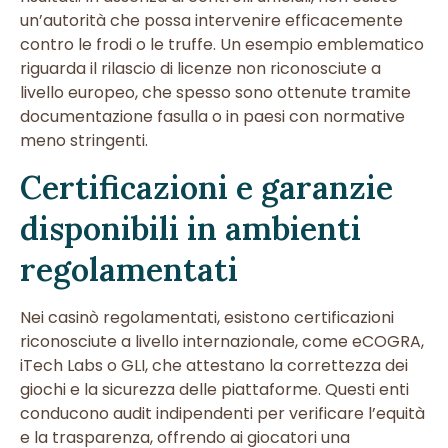
un’autorità che possa intervenire efficacemente
contro le frodi o le truffe. Un esempio emblematico
riguarda il rilascio di licenze non riconosciute a
livello europeo, che spesso sono ottenute tramite
documentazione fasulla o in paesi con normative
meno stringenti.
Certificazioni e garanzie
disponibili in ambienti
regolamentati
Nei casinò regolamentati, esistono certificazioni
riconosciute a livello internazionale, come eCOGRA,
iTech Labs o GLI, che attestano la correttezza dei
giochi e la sicurezza delle piattaforme. Questi enti
conducono audit indipendenti per verificare l’equità
e la trasparenza, offrendo ai giocatori una