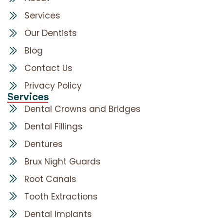
Services
Our Dentists
Blog
Contact Us
Privacy Policy
Services
Dental Crowns and Bridges
Dental Fillings
Dentures
Brux Night Guards
Root Canals
Tooth Extractions
Dental Implants