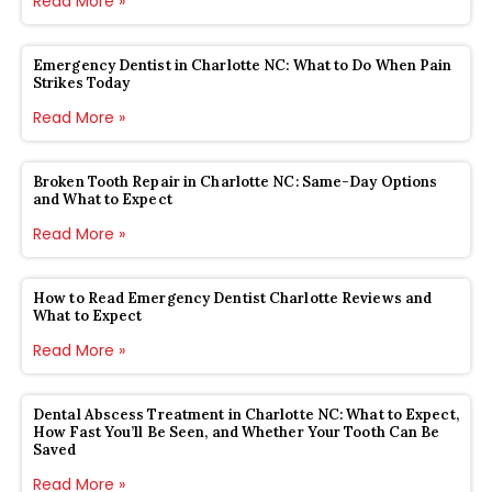
Read More »
Emergency Dentist in Charlotte NC: What to Do When Pain
Strikes Today
Read More »
Broken Tooth Repair in Charlotte NC: Same-Day Options
and What to Expect
Read More »
How to Read Emergency Dentist Charlotte Reviews and
What to Expect
Read More »
Dental Abscess Treatment in Charlotte NC: What to Expect,
How Fast You’ll Be Seen, and Whether Your Tooth Can Be
Saved
Read More »