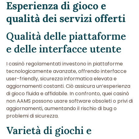
Esperienza di gioco e
qualità dei servizi offerti
Qualità delle piattaforme
e delle interfacce utente
I casinò regolamentati investono in piattaforme
tecnologicamente avanzate, offrendo interfacce
user-friendly, sicurezza informatica elevata e
aggiornamenti costanti. Ciò assicura un’esperienza
di gioco fluida e affidabile. In confronto, quei casinò
non AAMS possono usare software obsoleti o privi di
aggiornamenti, aumentando il rischio di bug o
problemi di sicurezza.
Varietà di giochi e