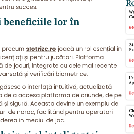
R
 pentru succes.
Wa
Ca
 beneficiile lor în
Re
24
re precum
slotrize.ro
joacă un rol esențial în
Ex
licențiați și pentru jucători. Platforma
Re
ă de jocuri, integrate cu cele mai recente
nsată și verificări biometri­ce.
Ur
Ap
i găsesc o interfață intuitivă, actualizată
Re
atea de a accesa platforma de oriunde, de pe
dă și sigură. Aceasta devine un exemplu de
curi de noroc, facilitând pentru operatori
Ch
W
ederea în mediul de joc.
Re