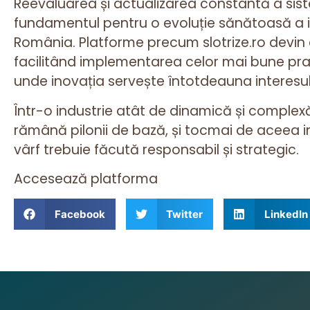
Reevaluarea și actualizarea constantă a sist
fundamentul pentru o evoluție sănătoasă a ind
România. Platforme precum slotrize.ro devin c
facilitând implementarea celor mai bune prac
unde inovația servește întotdeauna interesul j
Într-o industrie atât de dinamică și complex
rămână pilonii de bază, și tocmai de aceea i
vârf trebuie făcută responsabil și strategic.
Accesează platforma
Facebook
Twitter
LinkedIn