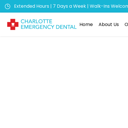
Extended Hours | 7 Days a Week | Walk-Ins Welco
Home
About Us
O
Transf
jocur
Rom