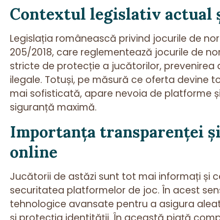
Contextul legislativ actual 
Legislația românească privind jocurile de nor
205/2018, care reglementează jocurile de noroc
stricte de protecție a jucătorilor, prevenire
ilegale. Totuși, pe măsură ce oferta devine to
mai sofisticată, apare nevoia de platforme ș
siguranță maximă.
Importanța transparenței și 
online
Jucătorii de astăzi sunt tot mai informați și c
securitatea platformelor de joc. În acest sen
tehnologice avansate pentru a asigura aleato
și protecția identității. În această piață comp