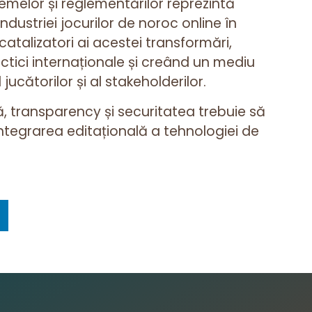
emelor și reglementărilor reprezintă
ustriei jocurilor de noroc online în
atalizatori ai acestei transformări,
tici internaționale și creând un mediu
ucătorilor și al stakeholderilor.
ă, transparency și securitatea trebuie să
ntegrarea editațională a tehnologiei de