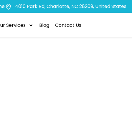
me
4010 Park Rd, Charlotte, NC 28209, United States
ur Services
Blog
Contact Us
ormarea indust
i de noroc onl
ânia: Strategi