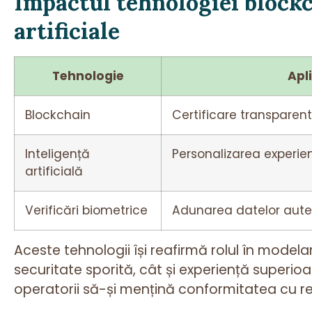
Impactul tehnologiei blockch
artificiale
Tehnologie
Apl
Blockchain
Certificare transparent
Inteligență
Personalizarea experi
artificială
Verificări biometrice
Adunarea datelor autent
Aceste tehnologii își reafirmă rolul în modelare
securitate sporită, cât și experiență superioară
operatorii să-și mențină conformitatea cu re