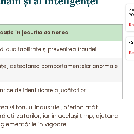
ain și al inteligenței
Em
W
Re
icație în jocurile de noroc
Cr
ă, auditabilitate și prevenirea fraudei
Re
enței, detectarea comportamentelor anormale
ice de identificare a jucătorilor
a viitorului industriei, oferind atât
 utilizatorilor, iar în același timp, ajutând
glementările în vigoare.