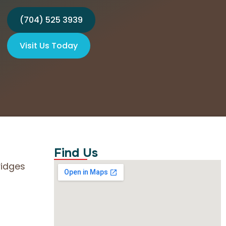
(704) 525 3939
Visit Us Today
Find Us
ridges