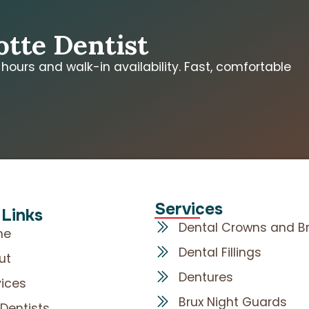
e
otte Dentist
ours and walk-in availability. Fast, comfortable
Services
 Links
Dental Crowns and B
me
Dental Fillings
ut
Dentures
vices
Brux Night Guards
 Dentists