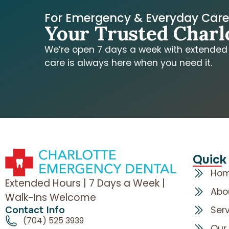
For Emergency & Everyday Car
Your Trusted Charl
We’re open 7 days a week with extended h
care is always here when you need it.
Quick
Ho
Extended Hours | 7 Days a Week |
Abo
Walk-Ins Welcome
Contact Info
Ser
(704) 525 3939
Our