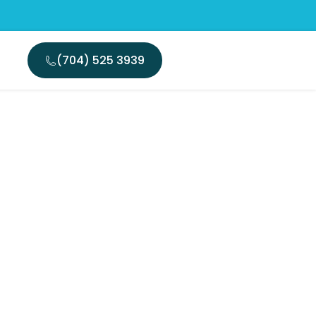
(704) 525 3939
riei de
ine în
i și