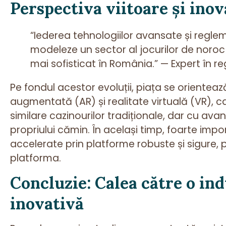
Perspectiva viitoare și inov
“Iederea tehnologiilor avansate și regle
modeleze un sector al jocurilor de noroc 
mai sofisticat în România.” — Expert în re
Pe fondul acestor evoluții, piața se orienteaz
augmentată (AR) și realitate virtuală (VR), c
similare cazinourilor tradiționale, dar cu avant
propriului cămin. În același timp, foarte imp
accelerate prin platforme robuste și sigure
platforma.
Concluzie: Calea către o ind
inovativă