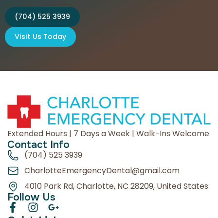
(704) 525 3939
Visit Us Today
Extended Hours | 7 Days a Week | Walk-Ins Welcome
Contact Info
(704) 525 3939
CharlotteEmergencyDental@gmail.com
4010 Park Rd, Charlotte, NC 28209, United States
Follow Us