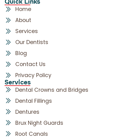
Quick Links
Home
About
Services
Our Dentists
Blog
Contact Us
Privacy Policy
Services
Dental Crowns and Bridges
Dental Fillings
Dentures
Brux Night Guards
Root Canals