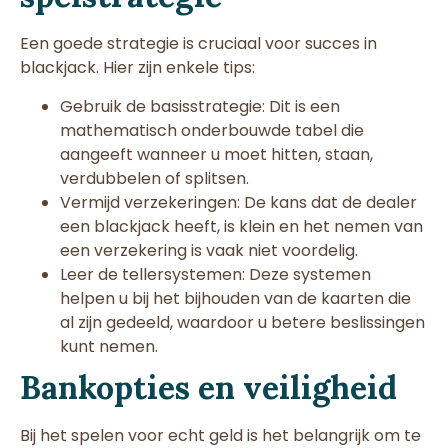
Een goede strategie is cruciaal voor succes in
blackjack. Hier zijn enkele tips:
Gebruik de basisstrategie: Dit is een
mathematisch onderbouwde tabel die
aangeeft wanneer u moet hitten, staan,
verdubbelen of splitsen.
Vermijd verzekeringen: De kans dat de dealer
een blackjack heeft, is klein en het nemen van
een verzekering is vaak niet voordelig.
Leer de tellersystemen: Deze systemen
helpen u bij het bijhouden van de kaarten die
al zijn gedeeld, waardoor u betere beslissingen
kunt nemen.
Bankopties en veiligheid
Bij het spelen voor echt geld is het belangrijk om te