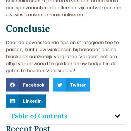
Bovendien kunt u profiteren van een breed scala
aan spelvarianten, die allemaal zijn ontworpen om
uw winstkansen te maximaliseren.
Conclusie
Door de bovenstaande tips en strategieën toe te
passen, kunt u uw winkansen bij baloobet casino
blackjack aanzienlijk vergroten. Vergeet niet om
altijd verantwoord te gokken en uw budget in de
gaten te houden. Veel succes!
Facebook
Twitter
LinkedIn
Table of Contents
Recent Post