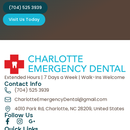
(704) 525 3939
Visit Us Today
Extended Hours | 7 Days a Week | Walk-Ins Welcome
Contact Info
(704) 525 3939
CharlotteEmergencyDental@gmail.com
4010 Park Rd, Charlotte, NC 28209, United States
Follow Us
Quick Links