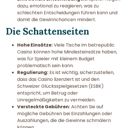
dazu, emotional zu reagieren, was zu
schlechten Entscheidungen führen kann und
damit die Gewinnchancen mindert.
Die Schattenseiten
Hohe Einsätze:
Viele Tische im betrepublic
Casino können hohe Mindesteinsätze haben,
was für Spieler mit kleinem Budget
problematisch sein kann.
Regulierung:
Es ist wichtig, sicherzustellen,
dass das Casino lizenziert ist und den
Schweizer Glücksspielgesetzen (ESBK)
entspricht, um Betrug oder
Unregelmäßigkeiten zu vermeiden.
Versteckte Gebühren:
Achten Sie auf
mögliche Gebühren bei Einzahlungen oder
Auszahlungen, die die Gewinne schmälern
können.