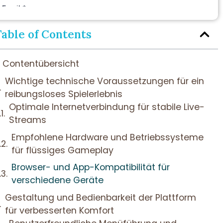
Table of Contents
Contentübersicht
Wichtige technische Voraussetzungen für ein
reibungsloses Spielerlebnis
Optimale Internetverbindung für stabile Live-
Streams
Empfohlene Hardware und Betriebssysteme
für flüssiges Gameplay
Browser- und App-Kompatibilität für
verschiedene Geräte
Gestaltung und Bedienbarkeit der Plattform
für verbesserten Komfort