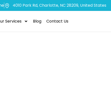
me
4010 Park Rd, Charlotte, NC 28209, United States
ur Services
Blog
Contact Us
 zur Optimieru
mforts bei Onl
nos auf Deskto