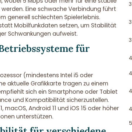
 wobei 5 Mbps oder mehr für eine stabile
 werden. Eine schwache Verbindung führt
 generell schlechten Spielerlebnis.
tatt Mobilfunkdaten setzen, um Stabilität
iger Schwankungen aufweist.
etriebssysteme für
ozessor (mindestens Intel i5 oder
e aktuelle Grafikkarte tragen zu einem
 empfiehlt sich ein Smartphone oder Tablet
nce und Kompatibilität sicherzustellen.
1, macOS, Android 11 und iOS 15 oder höher
ionen unterstützen.
lität für verschiedene