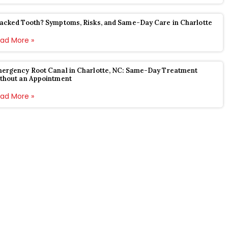
acked Tooth? Symptoms, Risks, and Same-Day Care in Charlotte
ad More »
ergency Root Canal in Charlotte, NC: Same-Day Treatment
thout an Appointment
ad More »