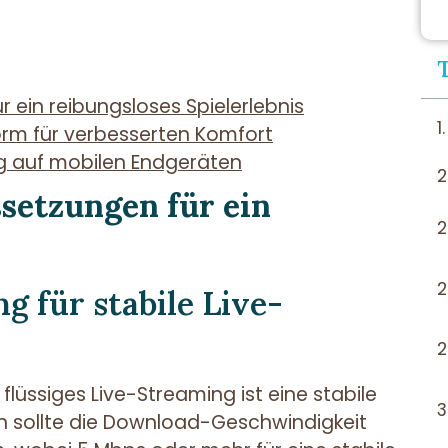
 ein reibungsloses Spielerlebnis
orm für verbesserten Komfort
ng auf mobilen Endgeräten
setzungen für ein
 für stabile Live-
flüssiges Live-Streaming ist eine stabile
en sollte die Download-Geschwindigkeit