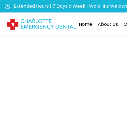
Extended Hours | 7 Days a Week | Walk-Ins Welco
Home
About Us
O
Tipps
Spielko
Casi