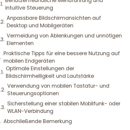
Benutzerfreundliche Menüführung und
intuitive Steuerung
Anpassbare Bildschirmansichten auf
Desktop und Mobilgeräten
Vermeidung von Ablenkungen und unnötigen
Elementen
Praktische Tipps für eine bessere Nutzung auf
mobilen Endgeräten
Optimale Einstellungen der
Bildschirmhelligkeit und Lautstärke
Verwendung von mobilen Tastatur- und
Steuerungsoptionen
Sicherstellung einer stabilen Mobilfunk- oder
WLAN-Verbindung
Abschließende Bemerkung