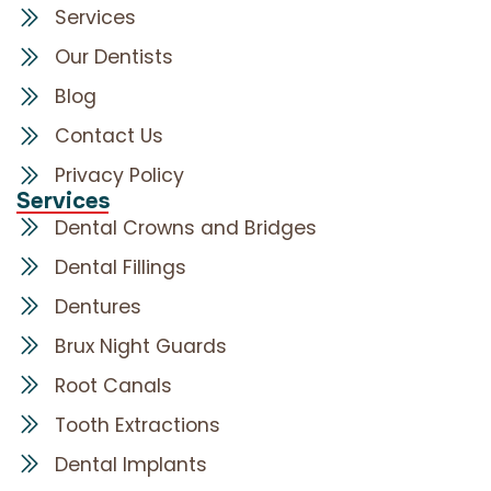
Services
Our Dentists
Blog
Contact Us
Privacy Policy
Services
Dental Crowns and Bridges
Dental Fillings
Dentures
Brux Night Guards
Root Canals
Tooth Extractions
Dental Implants