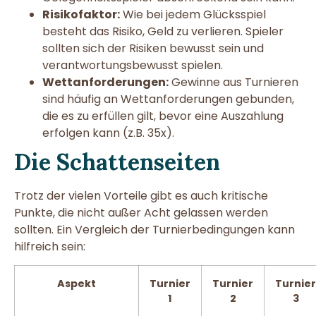
Risikofaktor:
Wie bei jedem Glücksspiel
besteht das Risiko, Geld zu verlieren. Spieler
sollten sich der Risiken bewusst sein und
verantwortungsbewusst spielen.
Wettanforderungen:
Gewinne aus Turnieren
sind häufig an Wettanforderungen gebunden,
die es zu erfüllen gilt, bevor eine Auszahlung
erfolgen kann (z.B. 35x).
Die Schattenseiten
Trotz der vielen Vorteile gibt es auch kritische
Punkte, die nicht außer Acht gelassen werden
sollten. Ein Vergleich der Turnierbedingungen kann
hilfreich sein:
Aspekt
Turnier
Turnier
Turnier
1
2
3