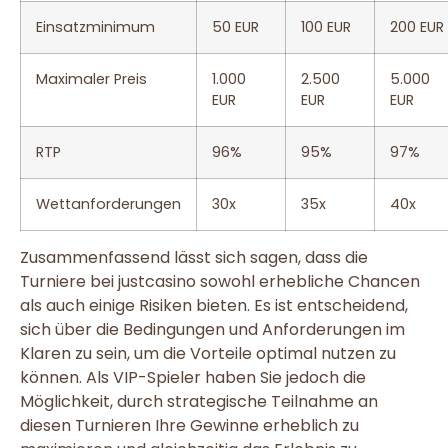
Einsatzminimum
50 EUR
100 EUR
200 EUR
Maximaler Preis
1.000
2.500
5.000
EUR
EUR
EUR
RTP
96%
95%
97%
Wettanforderungen
30x
35x
40x
Zusammenfassend lässt sich sagen, dass die
Turniere bei justcasino sowohl erhebliche Chancen
als auch einige Risiken bieten. Es ist entscheidend,
sich über die Bedingungen und Anforderungen im
Klaren zu sein, um die Vorteile optimal nutzen zu
können. Als VIP-Spieler haben Sie jedoch die
Möglichkeit, durch strategische Teilnahme an
diesen Turnieren Ihre Gewinne erheblich zu