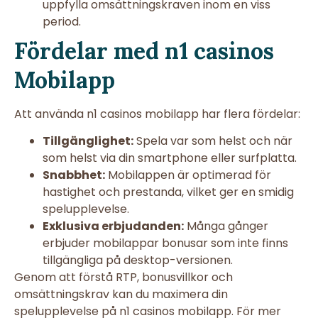
uppfylla omsättningskraven inom en viss
period.
Fördelar med n1 casinos
Mobilapp
Att använda n1 casinos mobilapp har flera fördelar:
Tillgänglighet:
Spela var som helst och när
som helst via din smartphone eller surfplatta.
Snabbhet:
Mobilappen är optimerad för
hastighet och prestanda, vilket ger en smidig
spelupplevelse.
Exklusiva erbjudanden:
Många gånger
erbjuder mobilappar bonusar som inte finns
tillgängliga på desktop-versionen.
Genom att förstå RTP, bonusvillkor och
omsättningskrav kan du maximera din
spelupplevelse på n1 casinos mobilapp. För mer