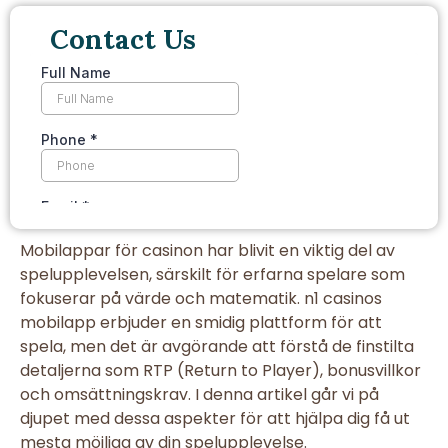
Contact Us
Mobilappar för casinon har blivit en viktig del av
spelupplevelsen, särskilt för erfarna spelare som
fokuserar på värde och matematik. n1 casinos
mobilapp erbjuder en smidig plattform för att
spela, men det är avgörande att förstå de finstilta
detaljerna som RTP (Return to Player), bonusvillkor
och omsättningskrav. I denna artikel går vi på
djupet med dessa aspekter för att hjälpa dig få ut
mesta möjliga av din spelupplevelse.