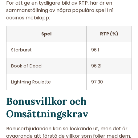
För att ge en tydligare bild av RTP, här är en
sammanställning av några populära spel i n1
casinos mobilapp:
Spel
RTP (%)
Starburst
96.1
Book of Dead
96.21
Lightning Roulette
97.30
Bonusvillkor och
Omsättningskrav
Bonuserbjudanden kan se lockande ut, men det är
avgörande att förstå de villkor som följer med dem.