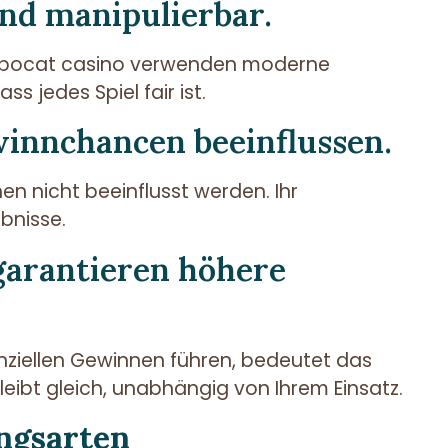
ind manipulierbar.
 robocat casino verwenden moderne
ss jedes Spiel fair ist.
innchancen beeinflussen.
n nicht beeinflusst werden. Ihr
ebnisse.
garantieren höhere
nziellen Gewinnen führen, bedeutet das
bleibt gleich, unabhängig von Ihrem Einsatz.
ungsarten