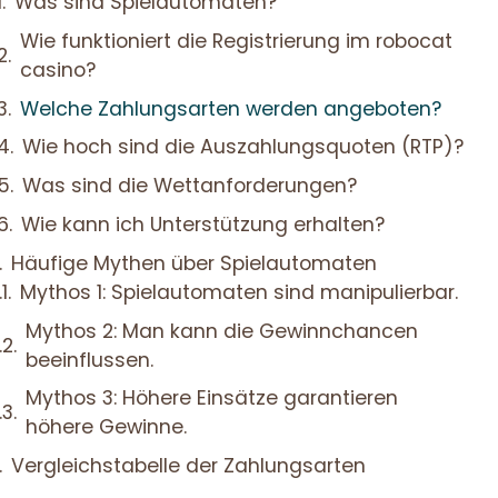
Was sind Spielautomaten?
Wie funktioniert die Registrierung im robocat
casino?
Welche Zahlungsarten werden angeboten?
Wie hoch sind die Auszahlungsquoten (RTP)?
Was sind die Wettanforderungen?
Wie kann ich Unterstützung erhalten?
Häufige Mythen über Spielautomaten
Mythos 1: Spielautomaten sind manipulierbar.
Mythos 2: Man kann die Gewinnchancen
beeinflussen.
Mythos 3: Höhere Einsätze garantieren
höhere Gewinne.
Vergleichstabelle der Zahlungsarten