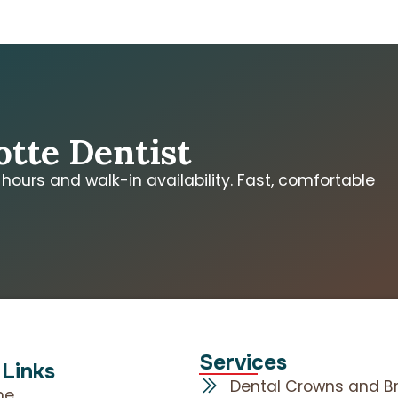
e
otte Dentist
ours and walk-in availability. Fast, comfortable
Services
 Links
Dental Crowns and B
me