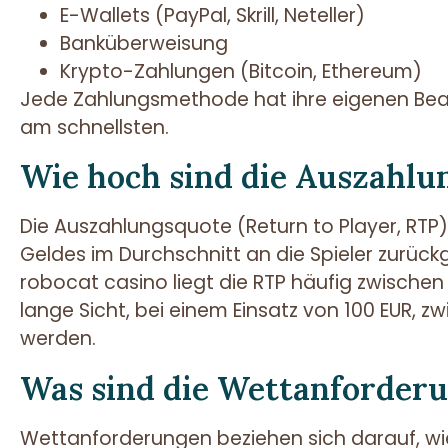
E-Wallets (PayPal, Skrill, Neteller)
Banküberweisung
Krypto-Zahlungen (Bitcoin, Ethereum)
Jede Zahlungsmethode hat ihre eigenen Bearb
am schnellsten.
Wie hoch sind die Auszahlu
Die Auszahlungsquote (Return to Player, RTP) 
Geldes im Durchschnitt an die Spieler zurück
robocat casino liegt die RTP häufig zwische
lange Sicht, bei einem Einsatz von 100 EUR, z
werden.
Was sind die Wettanforder
Wettanforderungen beziehen sich darauf, wi