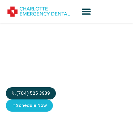
reipas casino Uutiset ja
Päivitykset – Tämä
Kausi
(704) 525 3939
Schedule Now