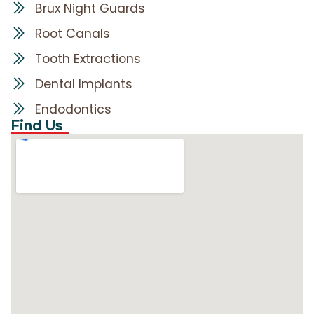
Brux Night Guards
Root Canals
Tooth Extractions
Dental Implants
Endodontics
Find Us