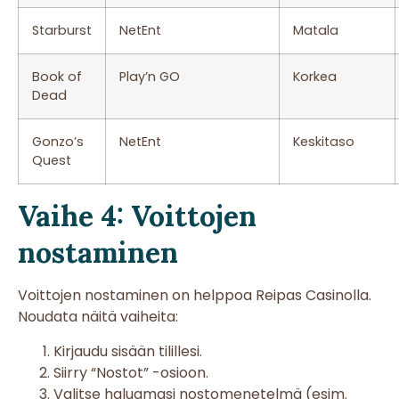
Starburst
NetEnt
Matala
Book of
Play’n GO
Korkea
Dead
Gonzo’s
NetEnt
Keskitaso
Quest
Vaihe 4: Voittojen
nostaminen
Voittojen nostaminen on helppoa Reipas Casinolla.
Noudata näitä vaiheita:
Kirjaudu sisään tilillesi.
Siirry “Nostot” -osioon.
Valitse haluamasi nostomenetelmä (esim.