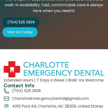
walk-in availability. Fast, comfortable care is always
here when you need it.
(704) 525 3939
Visit Us Today
Extended Hours | 7 Days a Week | Walk-Ins Welcome
Contact Info
(704) 525 3939
CharlotteEmergencyDental@gmail.com
4010 Park Rd, Charlotte, NC 28209, United States