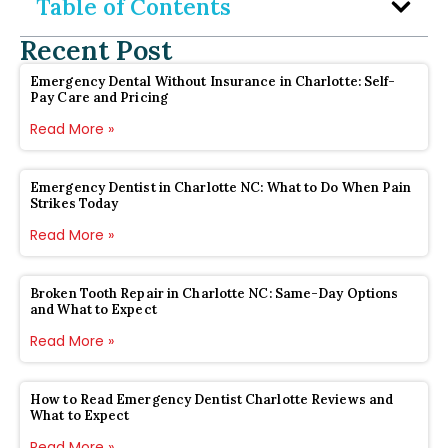
Table of Contents
Recent Post
Emergency Dental Without Insurance in Charlotte: Self-
Pay Care and Pricing
Read More »
Emergency Dentist in Charlotte NC: What to Do When Pain
Strikes Today
Read More »
Broken Tooth Repair in Charlotte NC: Same-Day Options
and What to Expect
Read More »
How to Read Emergency Dentist Charlotte Reviews and
What to Expect
Read More »