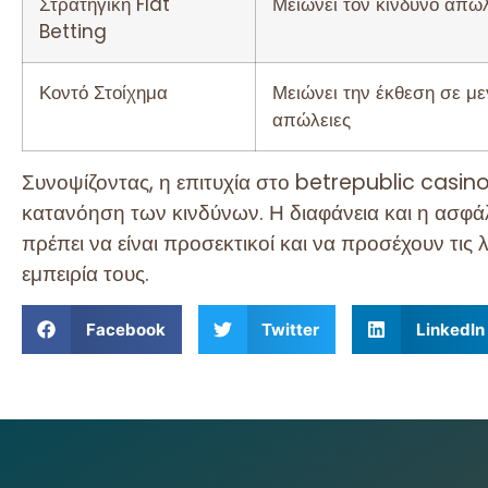
Στρατηγική Flat
Μειώνει τον κίνδυνο απώ
Betting
Κοντό Στοίχημα
Μειώνει την έκθεση σε μ
απώλειες
Συνοψίζοντας, η επιτυχία στο betrepublic casino
κατανόηση των κινδύνων. Η διαφάνεια και η ασφάλε
πρέπει να είναι προσεκτικοί και να προσέχουν τις
εμπειρία τους.
Facebook
Twitter
LinkedIn