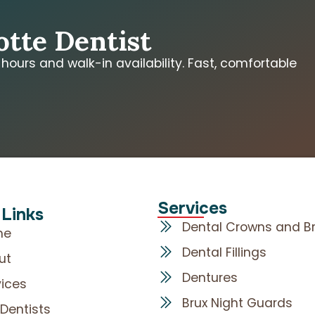
e
otte Dentist
ours and walk-in availability. Fast, comfortable
Services
 Links
Dental Crowns and B
me
Dental Fillings
ut
Dentures
vices
Brux Night Guards
 Dentists