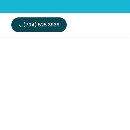
(704) 525 3939
τε μια
ική στο
no