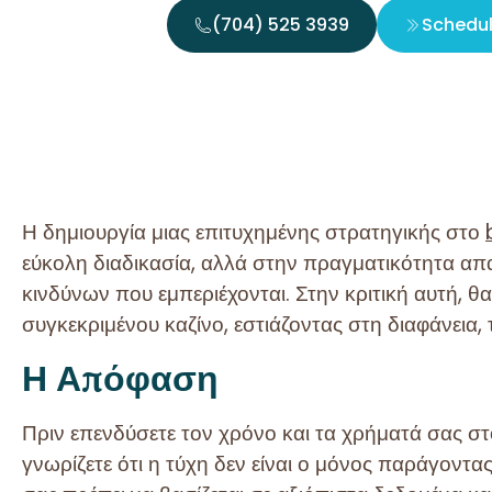
(704) 525 3939
Schedu
Η δημιουργία μιας επιτυχημένης στρατηγικής στο
εύκολη διαδικασία, αλλά στην πραγματικότητα απ
κινδύνων που εμπεριέχονται. Στην κριτική αυτή, θα
συγκεκριμένου καζίνο, εστιάζοντας στη διαφάνεια, 
Η Απόφαση
Πριν επενδύσετε τον χρόνο και τα χρήματά σας στ
γνωρίζετε ότι η τύχη δεν είναι ο μόνος παράγοντα