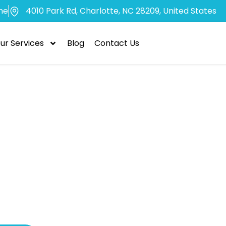
me
4010 Park Rd, Charlotte, NC 28209, United States
ur Services
Blog
Contact Us
α Δημιουργήσε
ημένη Στρατηγ
etrepublic casi