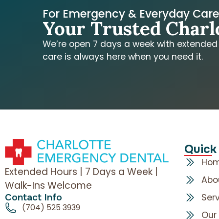
For Emergency & Everyday Car
Your Trusted Charl
We’re open 7 days a week with extended h
care is always here when you need it.
Quick
Ho
Extended Hours | 7 Days a Week |
Abo
Walk-Ins Welcome
Contact Info
Ser
(704) 525 3939
Our