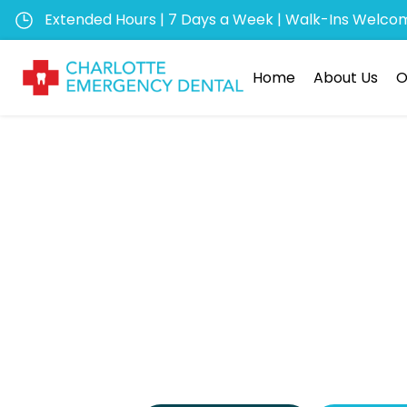
Extended Hours | 7 Days a Week | Walk-Ins Welco
Home
About Us
O
Πώς ν
Επιτυχ
b