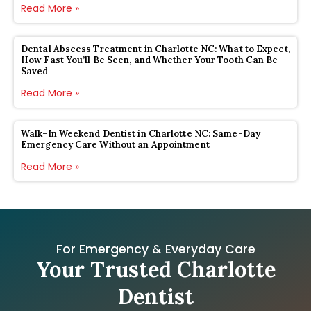
Read More »
Dental Abscess Treatment in Charlotte NC: What to Expect,
How Fast You’ll Be Seen, and Whether Your Tooth Can Be
Saved
Read More »
Walk-In Weekend Dentist in Charlotte NC: Same-Day
Emergency Care Without an Appointment
Read More »
For Emergency & Everyday Care
Your Trusted Charlotte
Dentist