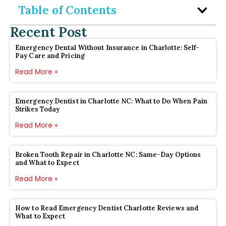
Table of Contents
Recent Post
Emergency Dental Without Insurance in Charlotte: Self-
Pay Care and Pricing
Read More »
Emergency Dentist in Charlotte NC: What to Do When Pain
Strikes Today
Read More »
Broken Tooth Repair in Charlotte NC: Same-Day Options
and What to Expect
Read More »
How to Read Emergency Dentist Charlotte Reviews and
What to Expect