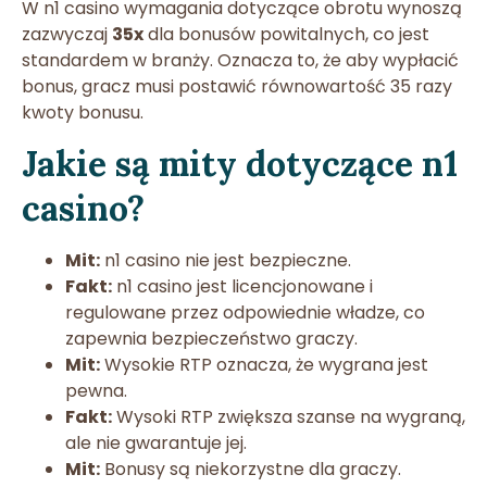
W n1 casino wymagania dotyczące obrotu wynoszą
zazwyczaj
35x
dla bonusów powitalnych, co jest
standardem w branży. Oznacza to, że aby wypłacić
bonus, gracz musi postawić równowartość 35 razy
kwoty bonusu.
Jakie są mity dotyczące n1
casino?
Mit:
n1 casino nie jest bezpieczne.
Fakt:
n1 casino jest licencjonowane i
regulowane przez odpowiednie władze, co
zapewnia bezpieczeństwo graczy.
Mit:
Wysokie RTP oznacza, że wygrana jest
pewna.
Fakt:
Wysoki RTP zwiększa szanse na wygraną,
ale nie gwarantuje jej.
Mit:
Bonusy są niekorzystne dla graczy.