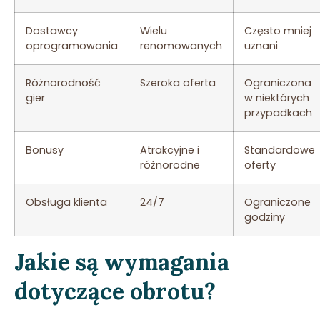
Dostawcy
Wielu
Często mniej
oprogramowania
renomowanych
uznani
Różnorodność
Szeroka oferta
Ograniczona
gier
w niektórych
przypadkach
Bonusy
Atrakcyjne i
Standardowe
różnorodne
oferty
Obsługa klienta
24/7
Ograniczone
godziny
Jakie są wymagania
dotyczące obrotu?