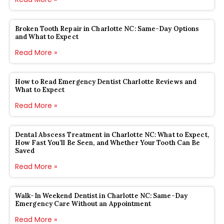
Broken Tooth Repair in Charlotte NC: Same-Day Options
and What to Expect
Read More »
How to Read Emergency Dentist Charlotte Reviews and
What to Expect
Read More »
Dental Abscess Treatment in Charlotte NC: What to Expect,
How Fast You’ll Be Seen, and Whether Your Tooth Can Be
Saved
Read More »
Walk-In Weekend Dentist in Charlotte NC: Same-Day
Emergency Care Without an Appointment
Read More »