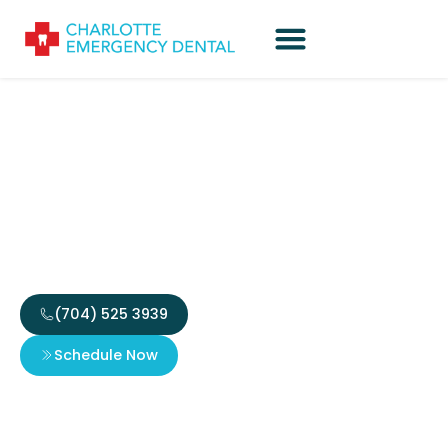
Porównanie bonusów w
playmojo casino i
innych kasyn
(704) 525 3939
Schedule Now