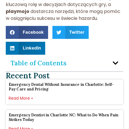
kluczową rolę w decyzjach dotyczących gry, a
playmojo
dostarcza narzędzi, które mogą pomóc
w osiągnięciu sukcesu w świecie hazardu.
Facebook
Twitter
LinkedIn
Table of Contents
Recent Post
Emergency Dental Without Insurance in Charlotte: Self-
Pay Care and Pricing
Read More »
Emergency Dentist in Charlotte NC: What to Do When Pain
Strikes Today
Read More »