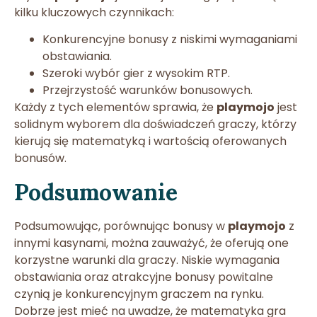
kilku kluczowych czynnikach:
Konkurencyjne bonusy z niskimi wymaganiami
obstawiania.
Szeroki wybór gier z wysokim RTP.
Przejrzystość warunków bonusowych.
Każdy z tych elementów sprawia, że
playmojo
jest
solidnym wyborem dla doświadczeń graczy, którzy
kierują się matematyką i wartością oferowanych
bonusów.
Podsumowanie
Podsumowując, porównując bonusy w
playmojo
z
innymi kasynami, można zauważyć, że oferują one
korzystne warunki dla graczy. Niskie wymagania
obstawiania oraz atrakcyjne bonusy powitalne
czynią je konkurencyjnym graczem na rynku.
Dobrze jest mieć na uwadze, że matematyka gra