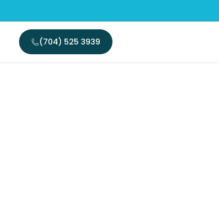
(704) 525 3939
ificazione
ne di app
ner per