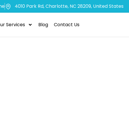
me
4010 Park Rd, Charlotte, NC 28209, United States
ur Services
Blog
Contact Us
ilità della pian
e: l’integrazio
uby Tower Plan