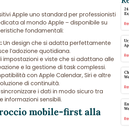
R
24
sitivi Apple uno standard per professionisti
Ex
dedicata al mondo Apple – disponibile su
Re
teristiche fondamentali:
Ur
:
Un design che si adatta perfettamente
Ap
isce l’adozione quotidiana.
Re
 impostazioni e viste che si adattano alle
eazione e la gestione di task complessi.
Ch
tibilità con Apple Calendar, Siri e altre
W
soluzione di continuità.
Re
i sincronizzare i dati in modo sicuro tra
 informazioni sensibili.
Em
roccio mobile-first alla
W
Re