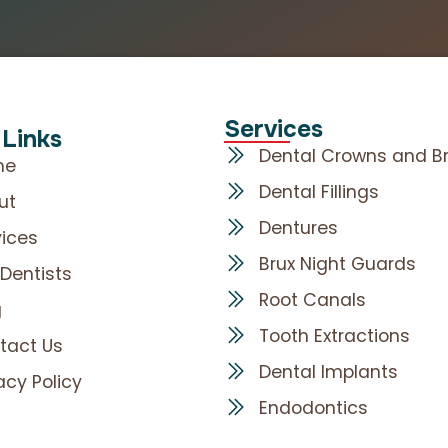
Services
 Links
Dental Crowns and B
me
Dental Fillings
ut
Dentures
vices
Brux Night Guards
 Dentists
Root Canals
g
Tooth Extractions
tact Us
Dental Implants
acy Policy
Endodontics