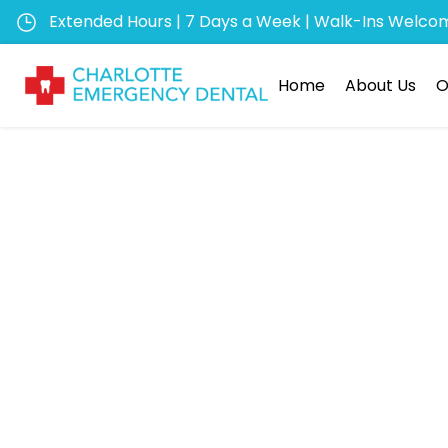
Extended Hours | 7 Days a Week | Walk-Ins Welco
Home
About Us
O
La scalab
personal
come R