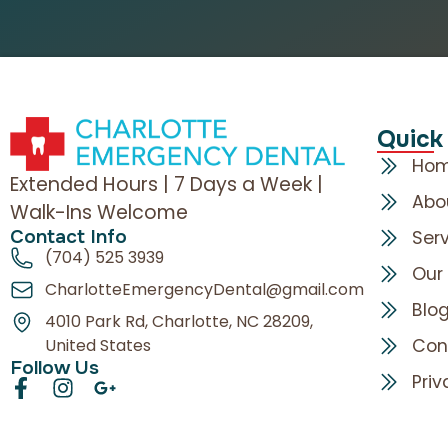
Quick
Ho
Extended Hours | 7 Days a Week |
Abo
Walk-Ins Welcome
Contact Info
Ser
(704) 525 3939
Our
CharlotteEmergencyDental@gmail.com
Blo
4010 Park Rd, Charlotte, NC 28209,
Con
United States
Follow Us
Priv