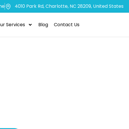
me
4010 Park Rd, Charlotte, NC 28209, United States
ur Services
Blog
Contact Us
rer efficaceme
ations mobiles 
ie du pêcheur