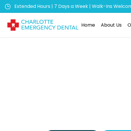
Extended Hours | 7 Days a Week | Walk-Ins Welco
Home
About Us
O
Intég
applic
stratég