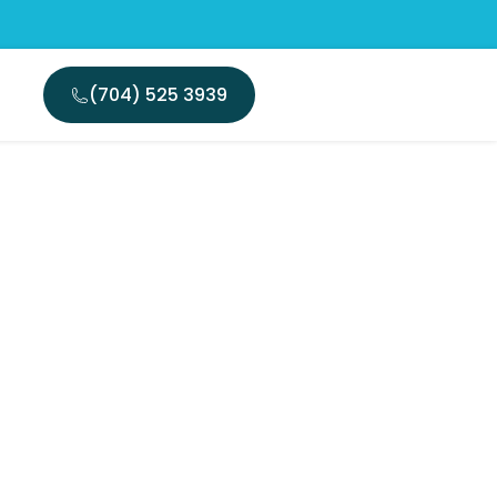
(704) 525 3939
nt les
dans la
 moderne