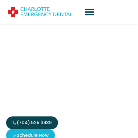
Innovazione nel Gaming
Digitale: Come le Demo
Interattive Elevano
l’Esperienza del
Giocatore
(704) 525 3939
Schedule Now