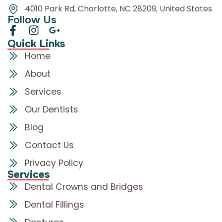
4010 Park Rd, Charlotte, NC 28209, United States
Follow Us
Quick Links
Home
About
Services
Our Dentists
Blog
Contact Us
Privacy Policy
Services
Dental Crowns and Bridges
Dental Fillings