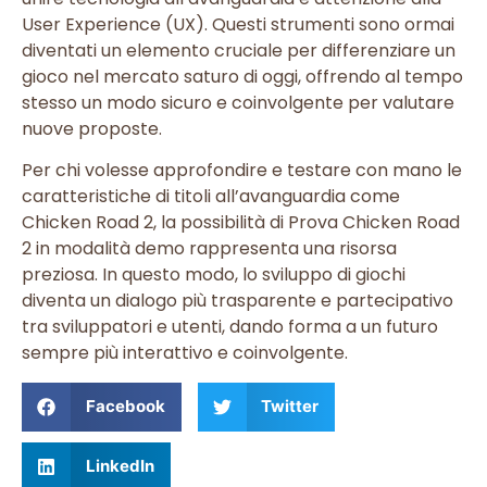
User Experience (UX). Questi strumenti sono ormai
diventati un elemento cruciale per differenziare un
gioco nel mercato saturo di oggi, offrendo al tempo
stesso un modo sicuro e coinvolgente per valutare
nuove proposte.
Per chi volesse approfondire e testare con mano le
caratteristiche di titoli all’avanguardia come
Chicken Road 2, la possibilità di Prova Chicken Road
2 in modalità demo rappresenta una risorsa
preziosa. In questo modo, lo sviluppo di giochi
diventa un dialogo più trasparente e partecipativo
tra sviluppatori e utenti, dando forma a un futuro
sempre più interattivo e coinvolgente.
Facebook
Twitter
LinkedIn