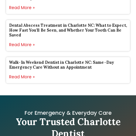
Read More »
Dental Abscess Treatment in Charlotte NC: What to Expect,
How Fast You’ll Be Seen, and Whether Your Tooth Can Be
Saved
Read More »
Walk-In Weekend Dentist in Charlotte NC: Same-Day
Emergency Care Without an Appointment
Read More »
For Emergency & Everyday Care
Your Trusted Charlotte
Dentist