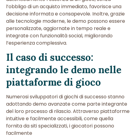
l’obbligo di un acquisto immediato, favorisce una
decisione informata e consapevole. Inoltre, grazie
alle tecnologie moderne, le demo possono essere
personalizzate, aggiornate in tempo reale e
integrate con funzionalità social, migliorando
l’esperienza complessiva.
Il caso di successo:
integrando le demo nelle
piattaforme di gioco
Numerosi sviluppatori di giochi di successo stanno
adottando demo avanzate come parte integrante
del loro processo di rilascio. Attraverso piattaforme
intuitive e facilmente accessibili, come quella
fornita da siti specializzati, i giocatori possono
facilmente