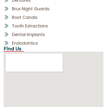
Dentures
Brux Night Guards
Root Canals
Tooth Extractions
Dental Implants
Endodontics
Find Us