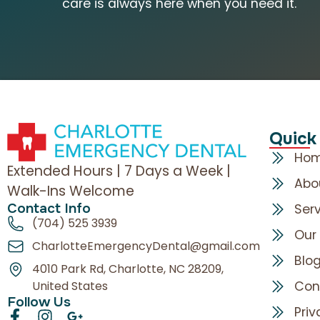
care is always here when you need it.
Quick
Ho
Extended Hours | 7 Days a Week |
Abo
Walk-Ins Welcome
Contact Info
Ser
(704) 525 3939
Our
CharlotteEmergencyDental@gmail.com
Blo
4010 Park Rd, Charlotte, NC 28209,
Con
United States
Follow Us
Priv