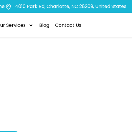
me
4010 Park Rd, Charlotte, NC 28209, United States
ur Services
Blog
Contact Us
Norme nel Mondo
hing: Un Appro
Responsabile