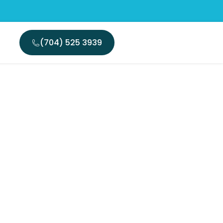
(704) 525 3939
 dell’Ice
ccio