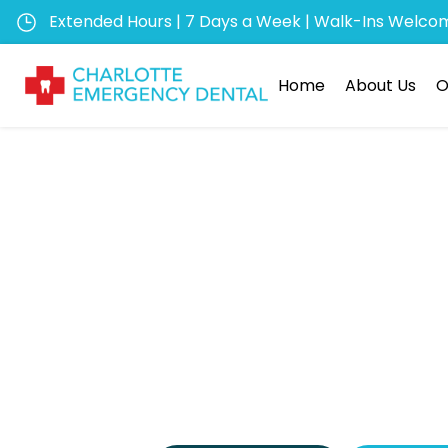
Extended Hours | 7 Days a Week | Walk-Ins Welco
Home
About Us
O
Etica e 
Fis