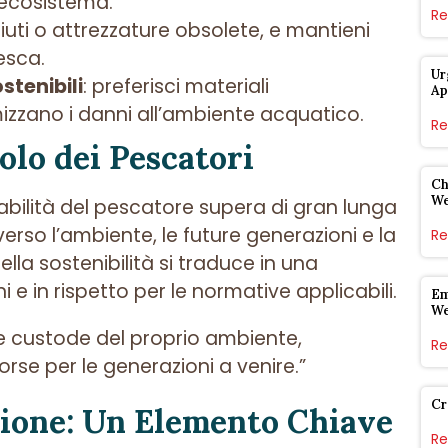
l’ecosistema.
Re
ifiuti o attrezzature obsolete, e mantieni
pesca.
Ur
stenibili
: preferisci materiali
Ap
izzano i danni all’ambiente acquatico.
Re
uolo dei Pescatori
Ch
W
sabilità del pescatore supera di gran lunga
verso l’ambiente, le future generazioni e la
Re
lla sostenibilità si traduce in una
e in rispetto per le normative applicabili.
Em
W
 custode del proprio ambiente,
Re
orse per le generazioni a venire.”
Cr
zione: Un Elemento Chiave
Re