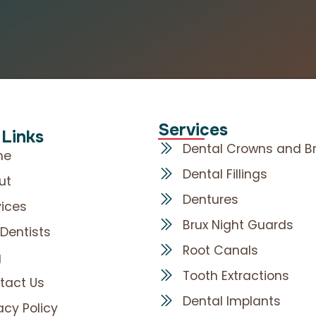
Services
 Links
Dental Crowns and B
me
Dental Fillings
ut
Dentures
vices
Brux Night Guards
 Dentists
Root Canals
g
Tooth Extractions
tact Us
Dental Implants
acy Policy