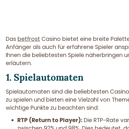
Das
betfrost
Casino bietet eine breite Palett
Anfänger als auch für erfahrene Spieler ansp
Ihnen die beliebtesten Spiele näherbringen u
erläutern.
1. Spielautomaten
Spielautomaten sind die beliebtesten Casinos
zu spielen und bieten eine Vielzahl von The
wichtige Punkte zu beachten sind:
RTP (Return to Player):
Die RTP-Rate vari
zwischen 92% und 98%. Dies bedeutet, da