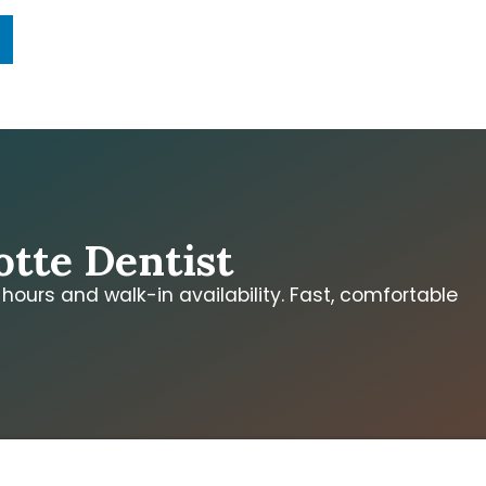
e
otte Dentist
ours and walk-in availability. Fast, comfortable