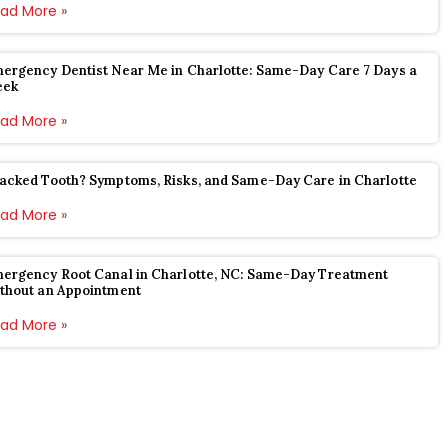
ad More »
ergency Dentist Near Me in Charlotte: Same-Day Care 7 Days a
eek
ad More »
acked Tooth? Symptoms, Risks, and Same-Day Care in Charlotte
ad More »
ergency Root Canal in Charlotte, NC: Same-Day Treatment
thout an Appointment
ad More »