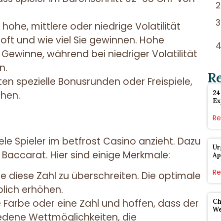
ohe, mittlere oder niedrige Volatilität
 oft und wie viel Sie gewinnen. Hohe
 Gewinne, während bei niedriger Volatilität
n.
R
en spezielle Bonusrunden oder Freispiele,
chen.
24
Ex
Re
iele Spieler im betfrost Casino anzieht. Dazu
Ur
 Baccarat. Hier sind einige Merkmale:
Ap
Re
hne diese Zahl zu überschreiten. Die optimale
lich erhöhen.
e Farbe oder eine Zahl und hoffen, dass der
Ch
W
hiedene Wettmöglichkeiten, die