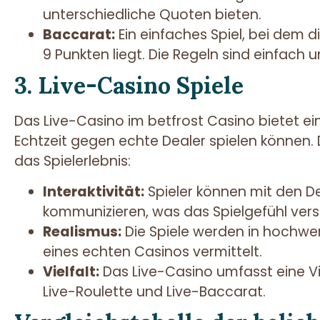
unterschiedliche Quoten bieten.
Baccarat:
Ein einfaches Spiel, bei dem d
9 Punkten liegt. Die Regeln sind einfach u
3. Live-Casino Spiele
Das Live-Casino im betfrost Casino bietet ein 
Echtzeit gegen echte Dealer spielen können. D
das Spielerlebnis:
Interaktivität:
Spieler können mit den D
kommunizieren, was das Spielgefühl verst
Realismus:
Die Spiele werden in hochwer
eines echten Casinos vermittelt.
Vielfalt:
Das Live-Casino umfasst eine Vie
Live-Roulette und Live-Baccarat.