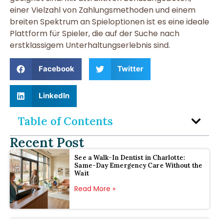
einer Vielzahl von Zahlungsmethoden und einem
breiten Spektrum an Spieloptionen ist es eine ideale
Plattform für Spieler, die auf der Suche nach
erstklassigem Unterhaltungserlebnis sind.
Facebook
Twitter
LinkedIn
Table of Contents
Recent Post
See a Walk-In Dentist in Charlotte:
Same-Day Emergency Care Without the
Wait
Read More »