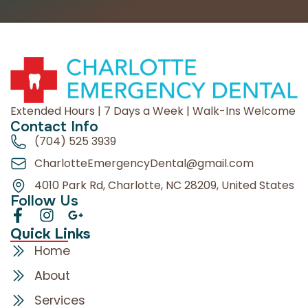
Extended Hours | 7 Days a Week | Walk-Ins Welcome
Contact Info
(704) 525 3939
CharlotteEmergencyDental@gmail.com
4010 Park Rd, Charlotte, NC 28209, United States
Follow Us
Quick Links
Home
About
Services