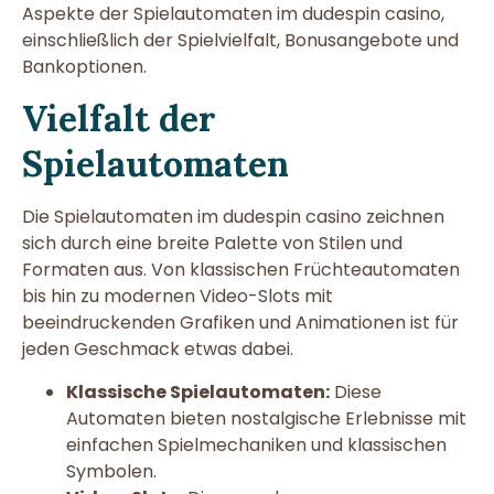
Aspekte der Spielautomaten im dudespin casino,
einschließlich der Spielvielfalt, Bonusangebote und
Bankoptionen.
Vielfalt der
Spielautomaten
Die Spielautomaten im dudespin casino zeichnen
sich durch eine breite Palette von Stilen und
Formaten aus. Von klassischen Früchteautomaten
bis hin zu modernen Video-Slots mit
beeindruckenden Grafiken und Animationen ist für
jeden Geschmack etwas dabei.
Klassische Spielautomaten:
Diese
Automaten bieten nostalgische Erlebnisse mit
einfachen Spielmechaniken und klassischen
Symbolen.