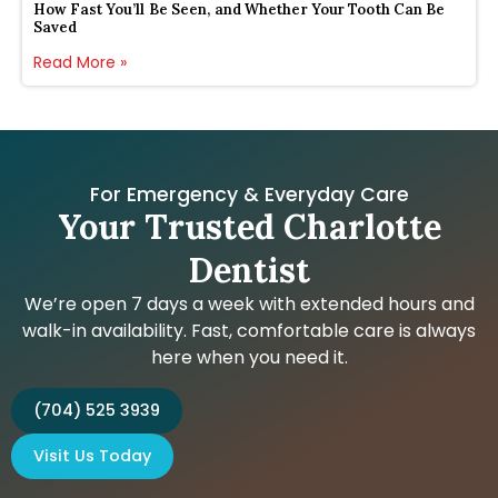
How Fast You’ll Be Seen, and Whether Your Tooth Can Be
Saved
Read More »
For Emergency & Everyday Care
Your Trusted Charlotte
Dentist
We’re open 7 days a week with extended hours and
walk-in availability. Fast, comfortable care is always
here when you need it.
(704) 525 3939
Visit Us Today