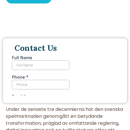
Contact Us
Under de senaste tre decennierna har den svenska
spelmarknaden genomgått en betydande
transformation, präglad av omfattande reglering,