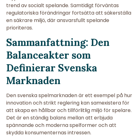
trend av socialt spelande. Samtidigt förväntas
regulatoriska förändringar fortsätta att säkerställa
en säkrare miljö, där ansvarsfullt spelande
prioriteras.
Sammanfattning: Den
Balanceakter som
Definierar Svenska
Marknaden
Den svenska spelmarknaden är ett exempel på hur
innovation och strikt reglering kan samexistera för
att skapa en hållbar och tillförlitlig miljö för spelare.
Det är en ständig balans mellan att erbjuda
spännande och moderna spelformer och att
skydda konsumenternas intressen.