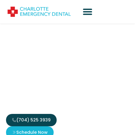
Den Svenska
Spelmarknadens
Utveckling:
Förtrogenhet, Reglering
och Digital Innovation
(704) 525 3939
Schedule Now