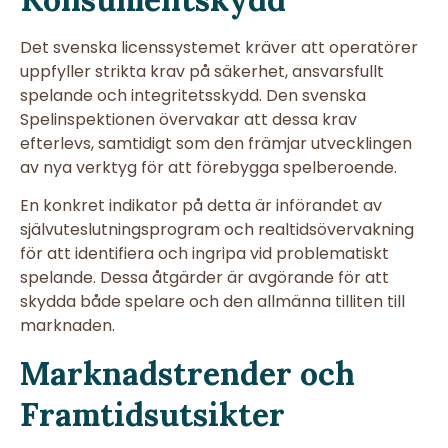
Det svenska licenssystemet kräver att operatörer
uppfyller strikta krav på säkerhet, ansvarsfullt
spelande och integritetsskydd. Den svenska
Spelinspektionen övervakar att dessa krav
efterlevs, samtidigt som den främjar utvecklingen
av nya verktyg för att förebygga spelberoende.
En konkret indikator på detta är införandet av
självuteslutningsprogram och realtidsövervakning
för att identifiera och ingripa vid problematiskt
spelande. Dessa åtgärder är avgörande för att
skydda både spelare och den allmänna tilliten till
marknaden.
Marknadstrender och
Framtidsutsikter