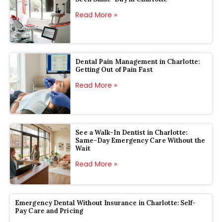
Read More »
Dental Pain Management in Charlotte:
Getting Out of Pain Fast
Read More »
See a Walk-In Dentist in Charlotte:
Same-Day Emergency Care Without the
Wait
Read More »
Emergency Dental Without Insurance in Charlotte: Self-
Pay Care and Pricing