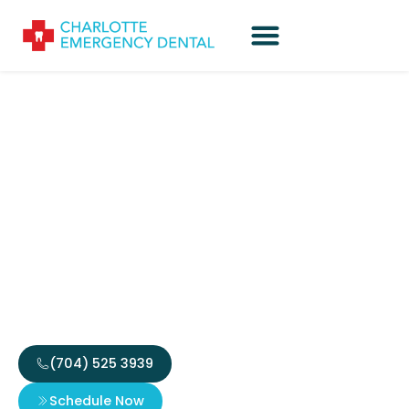
Den Digitala Världens
Framväxt: Säkerhet,
Användarvänlighet och
Innovation inom
Mobilapplikationer
(704) 525 3939
Schedule Now