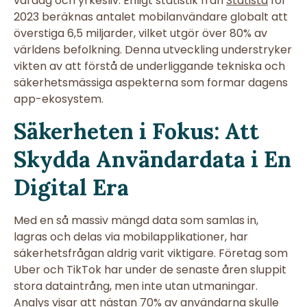
vardag och yrkesliv. Enligt statistik från
Statista
för
2023 beräknas antalet mobilanvändare globalt att
överstiga 6,5 miljarder, vilket utgör över 80% av
världens befolkning. Denna utveckling understryker
vikten av att förstå de underliggande tekniska och
säkerhetsmässiga aspekterna som formar dagens
app-ekosystem.
Säkerheten i Fokus: Att
Skydda Användardata i En
Digital Era
Med en så massiv mängd data som samlas in,
lagras och delas via mobilapplikationer, har
säkerhetsfrågan aldrig varit viktigare. Företag som
Uber och TikTok har under de senaste åren sluppit
stora dataintrång, men inte utan utmaningar.
Analys visar att nästan
70%
av användarna skulle