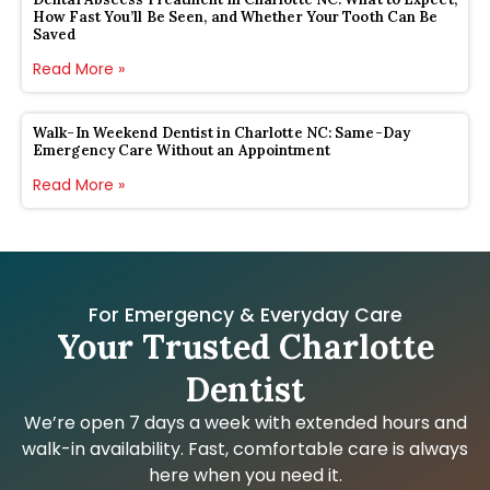
How Fast You’ll Be Seen, and Whether Your Tooth Can Be
Saved
Read More »
Walk-In Weekend Dentist in Charlotte NC: Same-Day
Emergency Care Without an Appointment
Read More »
For Emergency & Everyday Care
Your Trusted Charlotte
Dentist
We’re open 7 days a week with extended hours and
walk-in availability. Fast, comfortable care is always
here when you need it.