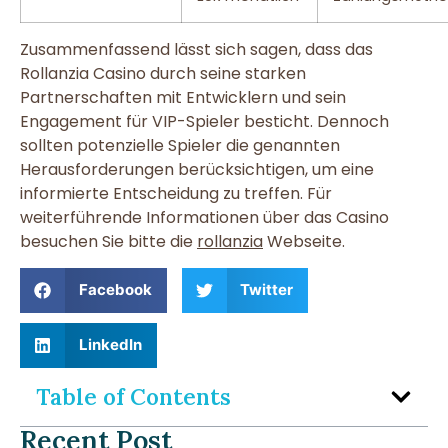
Zusammenfassend lässt sich sagen, dass das
Rollanzia Casino durch seine starken
Partnerschaften mit Entwicklern und sein
Engagement für VIP-Spieler besticht. Dennoch
sollten potenzielle Spieler die genannten
Herausforderungen berücksichtigen, um eine
informierte Entscheidung zu treffen. Für
weiterführende Informationen über das Casino
besuchen Sie bitte die
rollanzia
Webseite.
Facebook
Twitter
LinkedIn
Table of Contents
Recent Post