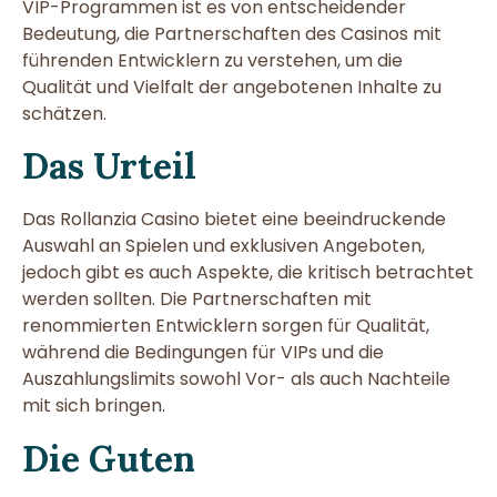
VIP-Programmen ist es von entscheidender
Bedeutung, die Partnerschaften des Casinos mit
führenden Entwicklern zu verstehen, um die
Qualität und Vielfalt der angebotenen Inhalte zu
schätzen.
Das Urteil
Das Rollanzia Casino bietet eine beeindruckende
Auswahl an Spielen und exklusiven Angeboten,
jedoch gibt es auch Aspekte, die kritisch betrachtet
werden sollten. Die Partnerschaften mit
renommierten Entwicklern sorgen für Qualität,
während die Bedingungen für VIPs und die
Auszahlungslimits sowohl Vor- als auch Nachteile
mit sich bringen.
Die Guten