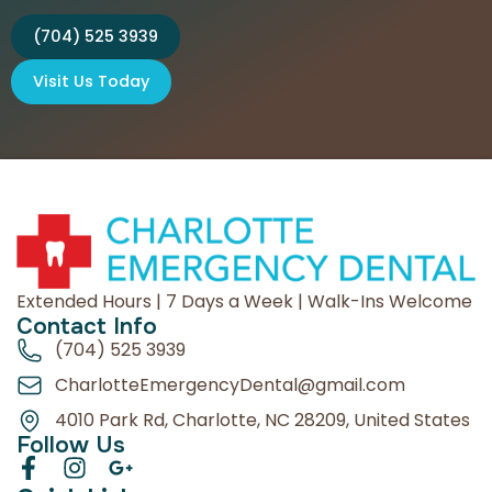
(704) 525 3939
Visit Us Today
Extended Hours | 7 Days a Week | Walk-Ins Welcome
Contact Info
(704) 525 3939
CharlotteEmergencyDental@gmail.com
4010 Park Rd, Charlotte, NC 28209, United States
Follow Us