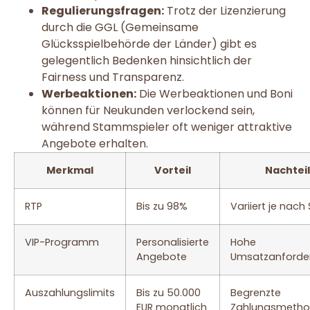
Regulierungsfragen:
Trotz der Lizenzierung
durch die GGL (Gemeinsame
Glücksspielbehörde der Länder) gibt es
gelegentlich Bedenken hinsichtlich der
Fairness und Transparenz.
Werbeaktionen:
Die Werbeaktionen und Boni
können für Neukunden verlockend sein,
während Stammspieler oft weniger attraktive
Angebote erhalten.
Merkmal
Vorteil
Nachteil
RTP
Bis zu 98%
Variiert je nach 
VIP-Programm
Personalisierte
Hohe
Angebote
Umsatzanforde
Auszahlungslimits
Bis zu 50.000
Begrenzte
EUR monatlich
Zahlungsmeth