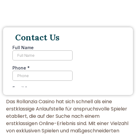
Contact Us
Das Rollanzia Casino hat sich schnell als eine
erstklassige Anlaufstelle für anspruchsvolle Spieler
etabliert, die auf der Suche nach einem
erstklassigen Online-Erlebnis sind. Mit einer Vielzahl
von exklusiven Spielen und maßgeschneiderten