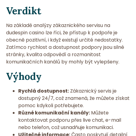
Verdikt
Na základě analýzy zákaznického servisu na
dudespin casino lze říci, že přístup k podpoře je
obecně pozitivní, i když existují určité nedostatky.
Zatímco rychlost a dostupnost podpory jsou silné
stránky, kvalita odpovědí a rozmanitost
komunikačních kanálů by mohly být vylepšeny.
Výhody
Rychlá dostupnost:
Zákaznický servis je
dostupný 24/7, což znamená, že můžete získat
pomoc kdykoli potřebujete.
Různé komunikační kanály:
Můžete
kontaktovat podporu přes live chat, e-mail
nebo telefon, což usnadňuje komunikaci.
Užitečné informace:
Často poskytují detailní