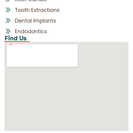
Tooth Extractions
Dental Implants
Endodontics
Find Us