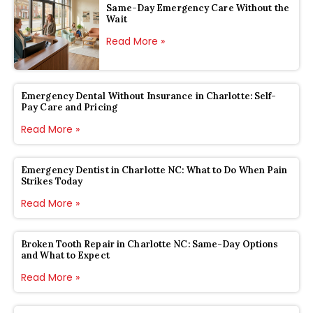
Same-Day Emergency Care Without the
Wait
Read More »
Emergency Dental Without Insurance in Charlotte: Self-
Pay Care and Pricing
Read More »
Emergency Dentist in Charlotte NC: What to Do When Pain
Strikes Today
Read More »
Broken Tooth Repair in Charlotte NC: Same-Day Options
and What to Expect
Read More »