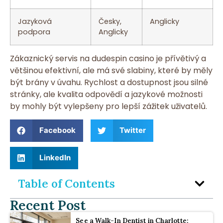
Jazyková
Česky,
Anglicky
podpora
Anglicky
Zákaznický servis na dudespin casino je přívětivý a
většinou efektivní, ale má své slabiny, které by měly
být brány v úvahu. Rychlost a dostupnost jsou silné
stránky, ale kvalita odpovědí a jazykové možnosti
by mohly být vylepšeny pro lepší zážitek uživatelů.
Facebook
Twitter
LinkedIn
Table of Contents
Recent Post
See a Walk-In Dentist in Charlotte: