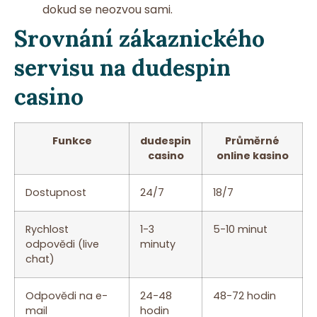
dokud se neozvou sami.
Srovnání zákaznického
servisu na dudespin
casino
Funkce
dudespin
Průměrné
casino
online kasino
Dostupnost
24/7
18/7
Rychlost
1-3
5-10 minut
odpovědi (live
minuty
chat)
Odpovědi na e-
24-48
48-72 hodin
mail
hodin