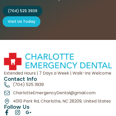
(704) 525 3939
Visit Us Today
Extended Hours | 7 Days a Week | Walk-Ins Welcome
Contact Info
(704) 525 3939
CharlotteEmergencyDental@gmail.com
4010 Park Rd, Charlotte, NC 28209, United States
Follow Us