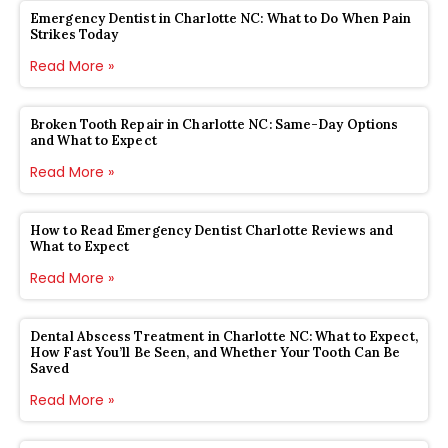
Emergency Dentist in Charlotte NC: What to Do When Pain
Strikes Today
Read More »
Broken Tooth Repair in Charlotte NC: Same-Day Options
and What to Expect
Read More »
How to Read Emergency Dentist Charlotte Reviews and
What to Expect
Read More »
Dental Abscess Treatment in Charlotte NC: What to Expect,
How Fast You’ll Be Seen, and Whether Your Tooth Can Be
Saved
Read More »