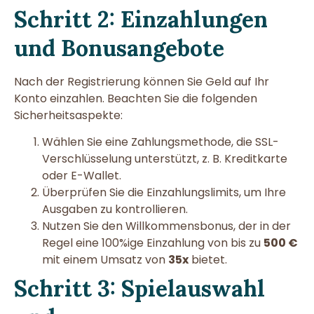
Schritt 2: Einzahlungen
und Bonusangebote
Nach der Registrierung können Sie Geld auf Ihr
Konto einzahlen. Beachten Sie die folgenden
Sicherheitsaspekte:
Wählen Sie eine Zahlungsmethode, die SSL-
Verschlüsselung unterstützt, z. B. Kreditkarte
oder E-Wallet.
Überprüfen Sie die Einzahlungslimits, um Ihre
Ausgaben zu kontrollieren.
Nutzen Sie den Willkommensbonus, der in der
Regel eine 100%ige Einzahlung von bis zu
500 €
mit einem Umsatz von
35x
bietet.
Schritt 3: Spielauswahl