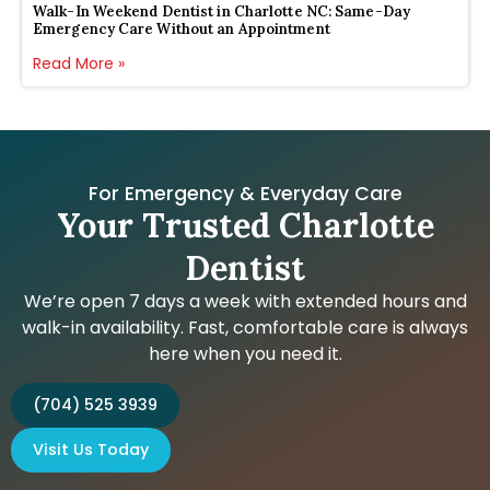
Walk-In Weekend Dentist in Charlotte NC: Same-Day
Emergency Care Without an Appointment
Read More »
For Emergency & Everyday Care
Your Trusted Charlotte
Dentist
We’re open 7 days a week with extended hours and
walk-in availability. Fast, comfortable care is always
here when you need it.
(704) 525 3939
Visit Us Today