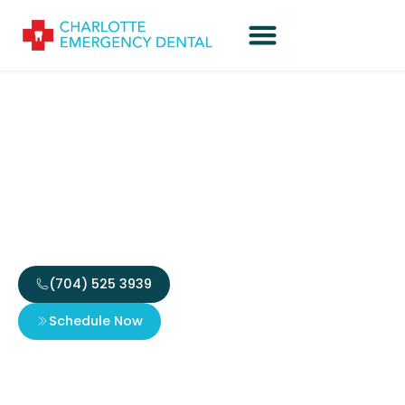
betwarts casino
Sicherheitsmaßnahmen
für Spieler
(704) 525 3939
Schedule Now