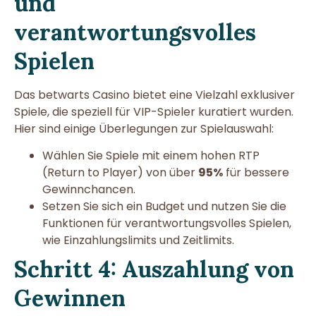
und
verantwortungsvolles
Spielen
Das betwarts Casino bietet eine Vielzahl exklusiver
Spiele, die speziell für VIP-Spieler kuratiert wurden.
Hier sind einige Überlegungen zur Spielauswahl:
Wählen Sie Spiele mit einem hohen RTP
(Return to Player) von über
95%
für bessere
Gewinnchancen.
Setzen Sie sich ein Budget und nutzen Sie die
Funktionen für verantwortungsvolles Spielen,
wie Einzahlungslimits und Zeitlimits.
Schritt 4: Auszahlung von
Gewinnen