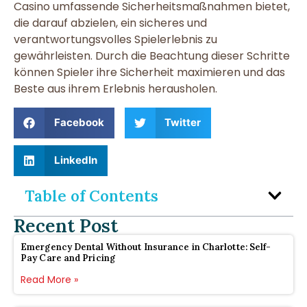
Casino umfassende Sicherheitsmaßnahmen bietet,
die darauf abzielen, ein sicheres und
verantwortungsvolles Spielerlebnis zu
gewährleisten. Durch die Beachtung dieser Schritte
können Spieler ihre Sicherheit maximieren und das
Beste aus ihrem Erlebnis herausholen.
Facebook
Twitter
LinkedIn
Table of Contents
Recent Post
Emergency Dental Without Insurance in Charlotte: Self-
Pay Care and Pricing
Read More »