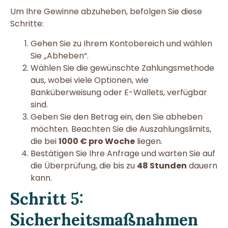
Um Ihre Gewinne abzuheben, befolgen Sie diese
Schritte:
Gehen Sie zu Ihrem Kontobereich und wählen
Sie „Abheben“.
Wählen Sie die gewünschte Zahlungsmethode
aus, wobei viele Optionen, wie
Banküberweisung oder E-Wallets, verfügbar
sind.
Geben Sie den Betrag ein, den Sie abheben
möchten. Beachten Sie die Auszahlungslimits,
die bei
1000 € pro Woche
liegen.
Bestätigen Sie Ihre Anfrage und warten Sie auf
die Überprüfung, die bis zu
48 Stunden
dauern
kann.
Schritt 5:
Sicherheitsmaßnahmen