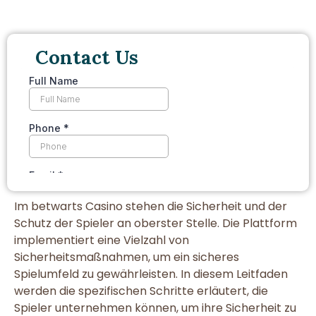
Contact Us
Im betwarts Casino stehen die Sicherheit und der
Schutz der Spieler an oberster Stelle. Die Plattform
implementiert eine Vielzahl von
Sicherheitsmaßnahmen, um ein sicheres
Spielumfeld zu gewährleisten. In diesem Leitfaden
werden die spezifischen Schritte erläutert, die
Spieler unternehmen können, um ihre Sicherheit zu