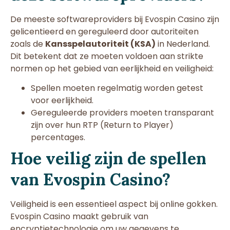
De meeste softwareproviders bij Evospin Casino zijn
gelicentieerd en gereguleerd door autoriteiten
zoals de
Kansspelautoriteit (KSA)
in Nederland.
Dit betekent dat ze moeten voldoen aan strikte
normen op het gebied van eerlijkheid en veiligheid:
Spellen moeten regelmatig worden getest
voor eerlijkheid.
Gereguleerde providers moeten transparant
zijn over hun RTP (Return to Player)
percentages.
Hoe veilig zijn de spellen
van Evospin Casino?
Veiligheid is een essentieel aspect bij online gokken.
Evospin Casino maakt gebruik van
encryptietechnologie om uw gegevens te