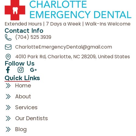
Extended Hours | 7 Days a Week | Walk-Ins Welcome
Contact Info
(704) 525 3939
CharlotteEmergencyDental@gmail.com
4010 Park Rd, Charlotte, NC 28209, United States
Follow Us
Quick Links
Home
About
Services
Our Dentists
Blog