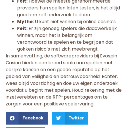
Feit:
Hoewel de meeste gerenommeerde
providers hun spellen laten testen, is het altijd
goed om zelf onderzoek te doen.
Mythe:
U kunt niet winnen bij online casino’s.
Feit:
Er zijn genoeg spelers die daadwerkelijk
winnen, maar het is belangrijk om
verantwoord te spelen en te begrijpen dat
gokken risico’s met zich meebrengt.
In samenvatting, de softwareproviders bij Evospin
Casino bieden een breed scala aan spellen met
eerlijke kansen en een goede reputatie op het
gebied van veiligheid en betrouwbaarheid. Echter,
wees altijd voorzichtig en doe uw eigen onderzoek
voordat u begint met spelen. Houd rekening met de
inzetvereisten en de RTP-percentages om te
zorgen voor een positieve spelervaring.
Facebook
Twitter