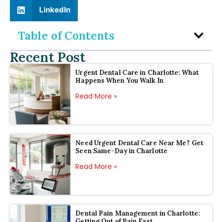
LinkedIn
Table of Contents
Recent Post
Urgent Dental Care in Charlotte: What
Happens When You Walk In
Read More »
Need Urgent Dental Care Near Me? Get
Seen Same-Day in Charlotte
Read More »
Dental Pain Management in Charlotte:
Getting Out of Pain Fast