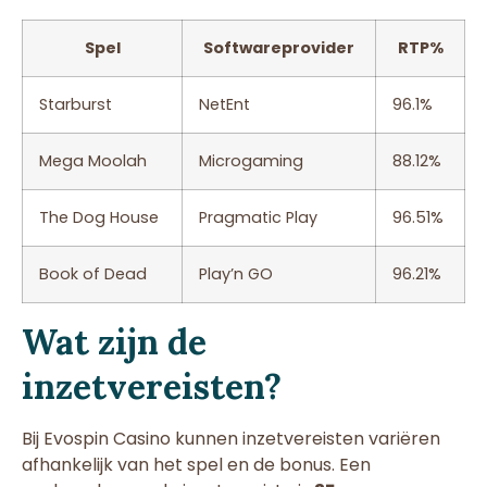
Spel
Softwareprovider
RTP%
Starburst
NetEnt
96.1%
Mega Moolah
Microgaming
88.12%
The Dog House
Pragmatic Play
96.51%
Book of Dead
Play’n GO
96.21%
Wat zijn de
inzetvereisten?
Bij Evospin Casino kunnen inzetvereisten variëren
afhankelijk van het spel en de bonus. Een