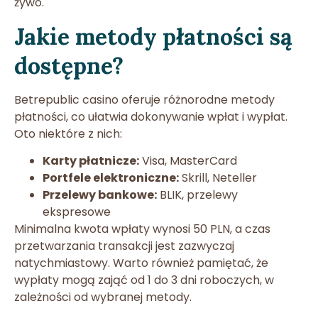
żywo.
Jakie metody płatności są
dostępne?
Betrepublic casino oferuje różnorodne metody
płatności, co ułatwia dokonywanie wpłat i wypłat.
Oto niektóre z nich:
Karty płatnicze:
Visa, MasterCard
Portfele elektroniczne:
Skrill, Neteller
Przelewy bankowe:
BLIK, przelewy
ekspresowe
Minimalna kwota wpłaty wynosi 50 PLN, a czas
przetwarzania transakcji jest zazwyczaj
natychmiastowy. Warto również pamiętać, że
wypłaty mogą zająć od 1 do 3 dni roboczych, w
zależności od wybranej metody.