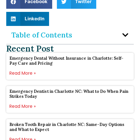
Facebook
Twitter
LinkedIn
Table of Contents
Recent Post
Emergency Dental Without Insurance in Charlotte: Self-
Pay Care and Pricing
Read More »
Emergency Dentist in Charlotte NC: What to Do When Pain
Strikes Today
Read More »
Broken Tooth Repair in Charlotte NC: Same-Day Options
and What to Expect
Read More »