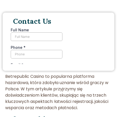
Contact Us
Betrepublic Casino to popularna platforma
hazardowa, która zdobyła uznanie wśród graczy w
Polsce. W tym artykule przyjrzymy się
doświadczeniom klientów, skupiając się na trzech
kluczowych aspektach: łatwości rejestracji, jakości
wsparcia oraz metodach płatności.